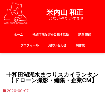
米内山 和正
よないやま かずまさ
ホーム
持続可能な街を目指す活動
講演 講師
プロフィール
お問い合わせ
制作業
十和田湖湖水まつりスカイランタン
【ドローン撮影・編集・企業CM】
2020-09-07