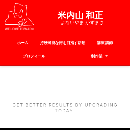
米内山 和正
よないやま かずまさ
ホーム
持続可能な街を目指す活動
講演 講師
プロフィール
お問い合わせ
制作業
お問い合わせ
GET BETTER RESULTS BY UPGRADING
TODAY!