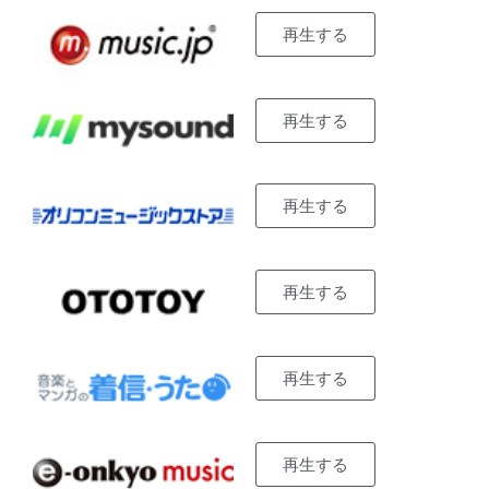
再生する
再生する
再生する
再生する
再生する
再生する