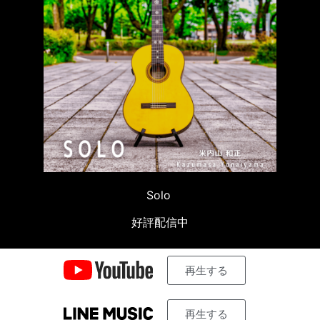
Solo
好評配信中
再生する
再生する